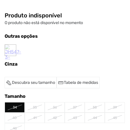
Produto indisponível
O produto não está disponível no momento
Outras opções
Cinza
Descubra seu tamanho
Tabela de medidas
Tamanho
34
35
36
37
38
39
40
41
42
43
44
45
46