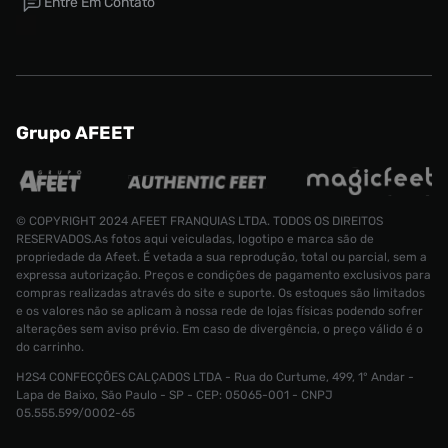
Entre Em Contato
Grupo AFEET
© COPYRIGHT 2024 AFEET FRANQUIAS LTDA. TODOS OS DIREITOS
RESERVADOS.As fotos aqui veiculadas, logotipo e marca são de
propriedade da Afeet. É vetada a sua reprodução, total ou parcial, sem a
expressa autorização. Preços e condições de pagamento exclusivos para
compras realizadas através do site e suporte. Os estoques são limitados
e os valores não se aplicam à nossa rede de lojas físicas podendo sofrer
alterações sem aviso prévio. Em caso de divergência, o preço válido é o
do carrinho.
H2S4 CONFECÇÕES CALÇADOS LTDA - Rua do Curtume, 499, 1° Andar -
Tênis adidas Forum 84 Low Masculino
Lapa de Baixo, São Paulo - SP - CEP: 05065-001 - CNPJ
Tamanho:
R$ 699,99
05.555.599/0002-65
R$ 499,99
33