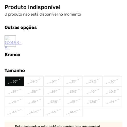
Produto indisponível
O produto não está disponível no momento
Outras opções
Branco
Tamanho
33
33.5
34
35
35.5
36
37
38
39
39.5
40
40.5
41
42
42.5
43
43.5
44
45
45.5
46
46.5
Este tamanho não está disponível no momento!