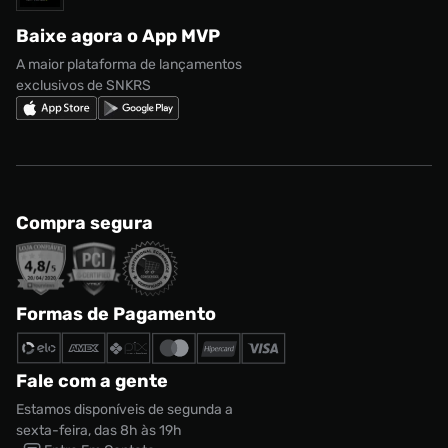
Regulamento CRM/ CASHBACK
adidas Gazelle
Baixe agora o App MVP
Regulamento Cupom
Nike Shox
A maior plataforma de lançamentos
exclusivos de SNKRS
Compra segura
Formas de Pagamento
Fale com a gente
Estamos disponíveis de segunda a
sexta-feira, das 8h às 19h