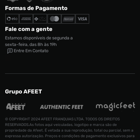
Formas de Pagamento
Fale com a gente
Estamos disponíveis de segunda a
sexta-feira, das 8h às 19h
Entre Em Contato
Grupo AFEET
© COPYRIGHT 2024 AFEET FRANQUIAS LTDA. TODOS OS DIREITOS
RESERVADOS.As fotos aqui veiculadas, logotipo e marca são de
propriedade da Afeet. É vetada a sua reprodução, total ou parcial, sem a
expressa autorização. Preços e condições de pagamento exclusivos para