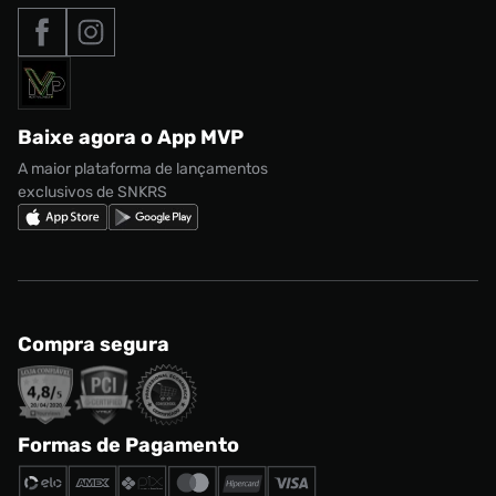
Tipos de entrega
Nossas lojas
Nike Air Max
Roupas
Formas de Pagamento
Termos de uso
adidas Adi2000
Acessórios
Solicite seus dados
Política de privacidade
adidas Campus
Marcas
Regulamento CRM/ CASHBACK
adidas Gazelle
Baixe agora o App MVP
Regulamento Cupom
Nike Shox
A maior plataforma de lançamentos
exclusivos de SNKRS
Compra segura
Formas de Pagamento