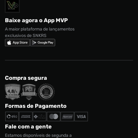
Solicite seus dados
Política de privacidade
adidas Campus
Marcas
Regulamento CRM/ CASHBACK
adidas Gazelle
Baixe agora o App MVP
Regulamento Cupom
Nike Shox
A maior plataforma de lançamentos
exclusivos de SNKRS
Compra segura
Formas de Pagamento
Fale com a gente
Estamos disponíveis de segunda a