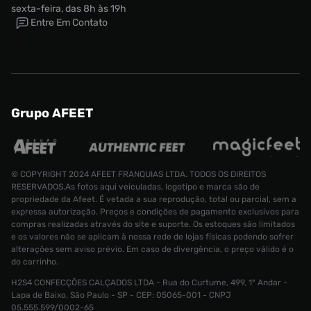
sexta-feira, das 8h às 19h
Entre Em Contato
Grupo AFEET
© COPYRIGHT 2024 AFEET FRANQUIAS LTDA. TODOS OS DIREITOS
RESERVADOS.As fotos aqui veiculadas, logotipo e marca são de
propriedade da Afeet. É vetada a sua reprodução, total ou parcial, sem a
expressa autorização. Preços e condições de pagamento exclusivos para
compras realizadas através do site e suporte. Os estoques são limitados
e os valores não se aplicam à nossa rede de lojas físicas podendo sofrer
alterações sem aviso prévio. Em caso de divergência, o preço válido é o
do carrinho.
H2S4 CONFECÇÕES CALÇADOS LTDA - Rua do Curtume, 499, 1° Andar -
Lapa de Baixo, São Paulo - SP - CEP: 05065-001 - CNPJ
Tênis adidas Gazelle Masculino
R$ 599,99
05.555.599/0002-65