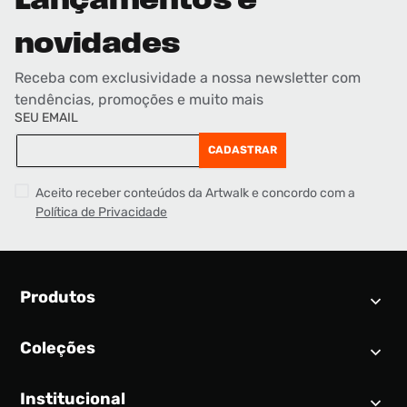
Lançamentos e
novidades
Receba com exclusividade a nossa newsletter com
tendências, promoções e muito mais
SEU EMAIL
CADASTRAR
Aceito receber conteúdos da Artwalk e concordo com a
Política de Privacidade
Produtos
Coleções
Calendário SNEAKER
Novidades
Institucional
Air Jordan 1
Tênis