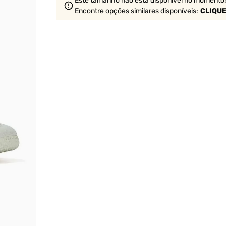
Este tamanho não está disponível no momento!
Encontre opções similares
disponíveis
:
CLIQUE