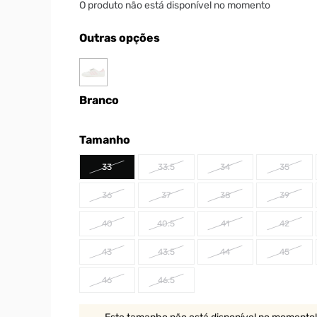
O produto não está disponível no momento
Outras opções
Branco
Tamanho
33
33.5
34
35
36
37
38
39
40
40.5
41
42
43
43.5
44
45
46
46.5