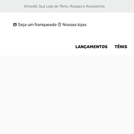
Artwalk: Sua Loja de Tênis, Roupas e Acessórios
Tênis adidas Humanrace Samba
R$ 299,99
Seja um franqueado
Nossas lojas
LANÇAMENTOS
TÊNIS