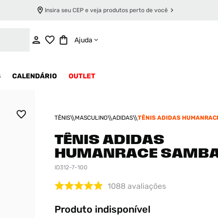
Insira seu CEP e veja produtos perto de você
INDISPONÍVEL
Ajuda
S
CALENDÁRIO
OUTLET
TÊNIS
MASCULINO
ADIDAS
TÊNIS ADIDAS HUMANRAC
TÊNIS ADIDAS
HUMANRACE SAMB
ID312-7-100
1088
avaliações
Produto indisponível