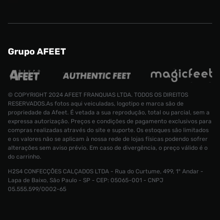
Grupo AFEET
© COPYRIGHT 2024 AFEET FRANQUIAS LTDA. TODOS OS DIREITOS
RESERVADOS.As fotos aqui veiculadas, logotipo e marca são de
propriedade da Afeet. É vetada a sua reprodução, total ou parcial, sem a
expressa autorização. Preços e condições de pagamento exclusivos para
compras realizadas através do site e suporte. Os estoques são limitados
e os valores não se aplicam à nossa rede de lojas físicas podendo sofrer
alterações sem aviso prévio. Em caso de divergência, o preço válido é o
do carrinho.
Tênis adidas Japan Masculino
R$ 899,99
H2S4 CONFECÇÕES CALÇADOS LTDA - Rua do Curtume, 499, 1° Andar -
R$ 579,99
Tamanho:
39
Lapa de Baixo, São Paulo - SP - CEP: 05065-001 - CNPJ
05.555.599/0002-65
CONTINUAR COMPRANDO
ADICIONAR AO CARRINHO