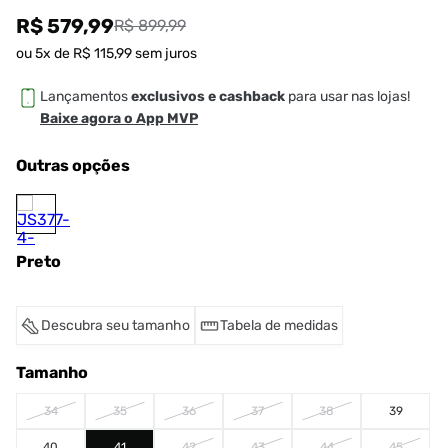
R$ 579,99
R$ 899,99
ou
5
x de
R$
115
,
99
sem juros
Lançamentos
exclusivos e cashback
para usar nas lojas!
Baixe agora o App MVP
Outras opções
Preto
Descubra seu tamanho
Tabela de medidas
Tamanho
34
35
36
37
38
39
40
41
42
43
44
45