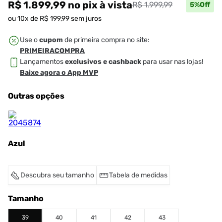
R$ 1.899,99
no pix
à vista
R$ 1.999,99
5
%Off
ou
10
x de
R$
199
,
99
sem juros
Use o
cupom
de primeira compra no site:
PRIMEIRACOMPRA
Lançamentos
exclusivos e cashback
para usar nas lojas!
Baixe agora o App MVP
Outras opções
Azul
Descubra seu tamanho
Tabela de medidas
Tamanho
39
40
41
42
43