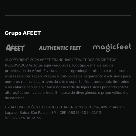
Grupo AFEET
© COPYRIGHT 2024 AFEET FRANQUIAS LTDA. TODOS OS DIREITOS
RESERVADOS.As fotos aqui veiculadas, logotipo e marca são de
propriedade da Afeet. É vetada a sua reprodução, total ou parcial, sem a
expressa autorização. Preços e condições de pagamento exclusivos para
compras realizadas através do site e suporte. Os estoques são limitados
e os valores não se aplicam à nossa rede de lojas físicas podendo sofrer
alterações sem aviso prévio. Em caso de divergência, o preço válido é o
Tênis adidas Megaride Masculino
do carrinho.
Tamanho:
H2S4 CONFECÇÕES CALÇADOS LTDA - Rua do Curtume, 499, 1° Andar -
R$ 1999,99
39
Lapa de Baixo, São Paulo - SP - CEP: 05065-001 - CNPJ
05.555.599/0002-65
CONTINUAR COMPRANDO
ADICIONAR AO CARRINHO