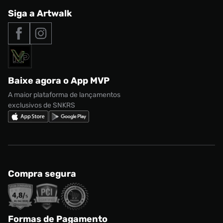
Produtos Exclusivos
Central de Relacionamento
Siga a Artwalk
Seja um franqueado
adidas Samba
Outlet
Tipos de entrega
Nossas lojas
Nike Air Max
Roupas
Formas de Pagamento
Termos de uso
adidas Adi2000
Acessórios
Solicite seus dados
Política de privacidade
adidas Campus
Marcas
Regulamento CRM/ CASHBACK
adidas Gazelle
Baixe agora o App MVP
Regulamento Cupom
Nike Shox
A maior plataforma de lançamentos
exclusivos de SNKRS
Compra segura
Formas de Pagamento