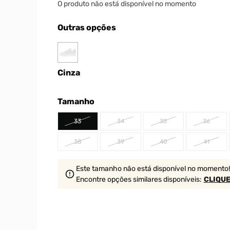
O produto não está disponível no momento
Outras opções
Cinza
Tamanho
33
34
35
36
38
39
40
41
Este tamanho não está disponível no momento!
Encontre opções similares
disponíveis
:
CLIQUE