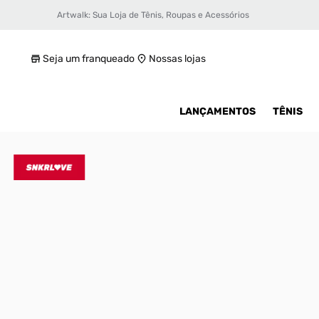
Artwalk: Sua Loja de Tênis, Roupas e Acessórios
Tênis adidas Rivalry 86 Low W Feminino
R$ 439,99
Seja um franqueado
Nossas lojas
LANÇAMENTOS
TÊNIS