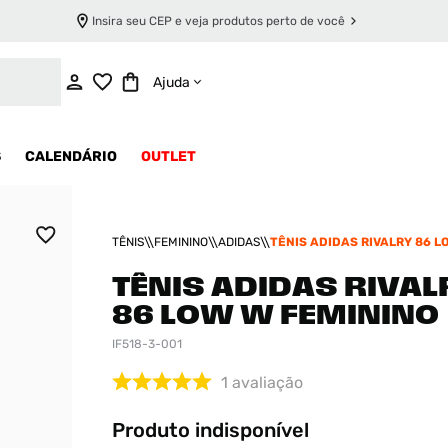
Insira seu CEP e veja produtos perto de você
INDISPONÍVEL
Ajuda
S
CALENDÁRIO
OUTLET
TÊNIS
FEMININO
ADIDAS
TÊNIS ADIDAS RIVALRY 86 L
FEMININO
TÊNIS ADIDAS RIVAL
86 LOW W FEMININO
IF518-3-001
1
avaliação
Produto indisponível