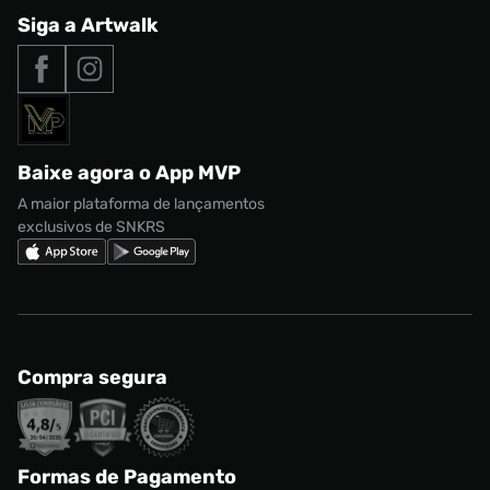
Central de Relacionamento
Siga a Artwalk
Seja um franqueado
adidas Samba
Outlet
Tipos de entrega
Nossas lojas
Nike Air Max
Roupas
Formas de Pagamento
Termos de uso
adidas Adi2000
Acessórios
Solicite seus dados
Política de privacidade
adidas Campus
Marcas
Regulamento CRM/ CASHBACK
adidas Gazelle
Baixe agora o App MVP
Regulamento Cupom
Nike Shox
A maior plataforma de lançamentos
exclusivos de SNKRS
Compra segura
Formas de Pagamento