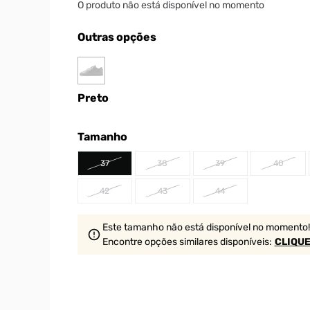
O produto não está disponível no momento
Outras opções
Preto
Tamanho
37
38
39
40
42
43
44
Este tamanho não está disponível no momento!
Encontre opções similares
disponíveis
:
CLIQUE