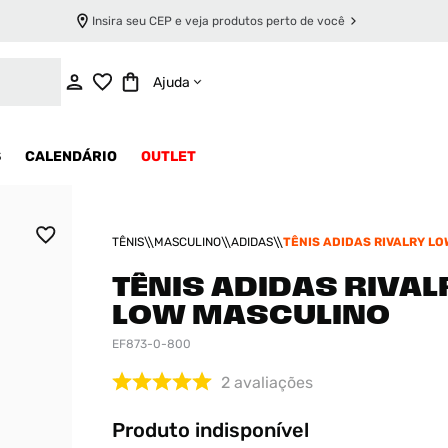
Insira seu CEP e veja produtos perto de você
INDISPONÍVEL
Ajuda
S
CALENDÁRIO
OUTLET
TÊNIS
MASCULINO
ADIDAS
TÊNIS ADIDAS RIVALRY LO
MASCULINO
TÊNIS ADIDAS RIVAL
LOW MASCULINO
EF873-0-800
2
avaliações
Produto indisponível