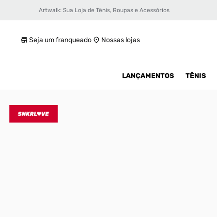
Artwalk: Sua Loja de Tênis, Roupas e Acessórios
Tênis adidas Rivalry Low Masculino
R$ 337,49
Seja um franqueado
Nossas lojas
LANÇAMENTOS
TÊNIS