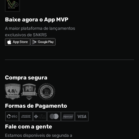
Solicite seus dados
Política de privacidade
adidas Campus
Marcas
Regulamento CRM/ CASHBACK
adidas Gazelle
Baixe agora o App MVP
Regulamento Cupom
Nike Shox
A maior plataforma de lançamentos
exclusivos de SNKRS
Compra segura
Formas de Pagamento
Fale com a gente
Estamos disponíveis de segunda a