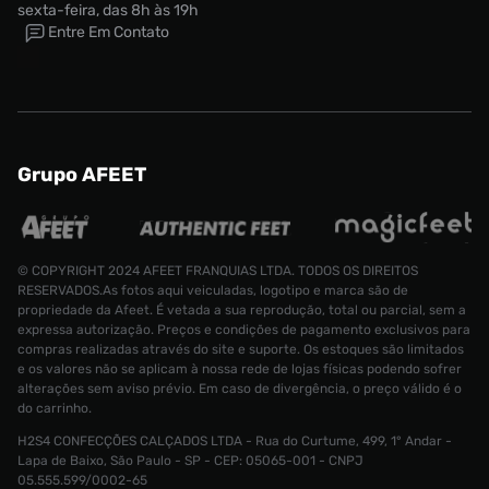
sexta-feira, das 8h às 19h
Entre Em Contato
Grupo AFEET
© COPYRIGHT 2024 AFEET FRANQUIAS LTDA. TODOS OS DIREITOS
RESERVADOS.As fotos aqui veiculadas, logotipo e marca são de
propriedade da Afeet. É vetada a sua reprodução, total ou parcial, sem a
expressa autorização. Preços e condições de pagamento exclusivos para
compras realizadas através do site e suporte. Os estoques são limitados
e os valores não se aplicam à nossa rede de lojas físicas podendo sofrer
alterações sem aviso prévio. Em caso de divergência, o preço válido é o
do carrinho.
H2S4 CONFECÇÕES CALÇADOS LTDA - Rua do Curtume, 499, 1° Andar -
Tênis adidas Rivalry Lux Low Infantil
Lapa de Baixo, São Paulo - SP - CEP: 05065-001 - CNPJ
Tamanho:
R$ 699,99
05.555.599/0002-65