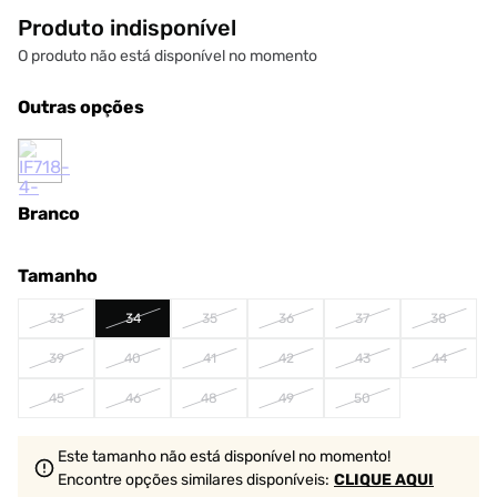
Produto indisponível
O produto não está disponível no momento
Outras opções
Branco
Tamanho
33
34
35
36
37
38
39
40
41
42
43
44
45
46
48
49
50
Este tamanho não está disponível no momento!
Encontre opções similares
disponíveis
:
CLIQUE AQUI