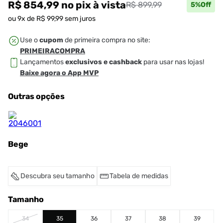
R$ 854,99
no pix
à vista
R$ 899,99
5
%Off
ou
9
x de
R$
99
,
99
sem juros
Use o
cupom
de primeira compra no site:
PRIMEIRACOMPRA
Lançamentos
exclusivos e cashback
para usar nas lojas!
Baixe agora o App MVP
Outras opções
Bege
Descubra seu tamanho
Tabela de medidas
Tamanho
34
35
36
37
38
39