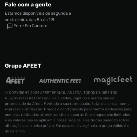
Fale com a gente
Estamos disponíveis de segunda a
sexta-feira, das 8h às 19h
Entre Em Contato
Grupo AFEET
© COPYRIGHT 2024 AFEET FRANQUIAS LTDA. TODOS OS DIREITOS
Tênis adidas Samba Og Feminino
RESERVADOS.As fotos aqui veiculadas, logotipo e marca são de
propriedade da Afeet. É vetada a sua reprodução, total ou parcial, sem a
Tamanho:
expressa autorização. Preços e condições de pagamento exclusivos para
R$ 899,99
35
compras realizadas através do site e suporte. Os estoques são limitados
e os valores não se aplicam à nossa rede de lojas físicas podendo sofrer
CONTINUAR COMPRANDO
ADICIONAR AO CARRINHO
alterações sem aviso prévio. Em caso de divergência, o preço válido é o
do carrinho.