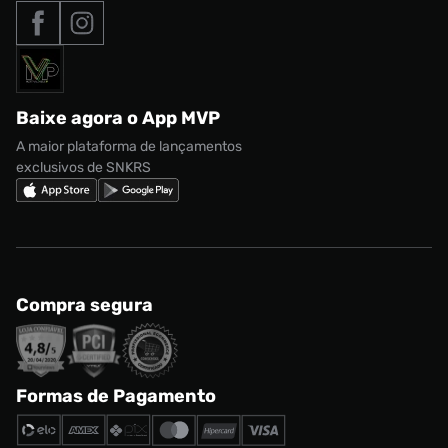
Tipos de entrega
Nossas lojas
Nike Air Max
Roupas
Formas de Pagamento
Termos de uso
adidas Adi2000
Acessórios
Solicite seus dados
Política de privacidade
adidas Campus
Marcas
Regulamento CRM/ CASHBACK
adidas Gazelle
Baixe agora o App MVP
Regulamento Cupom
Nike Shox
A maior plataforma de lançamentos
exclusivos de SNKRS
Compra segura
Formas de Pagamento