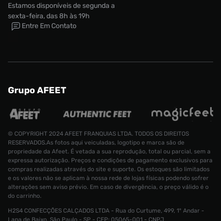
Estamos disponíveis de segunda a
sexta-feira, das 8h às 19h
Entre Em Contato
Grupo AFEET
© COPYRIGHT 2024 AFEET FRANQUIAS LTDA. TODOS OS DIREITOS
RESERVADOS.As fotos aqui veiculadas, logotipo e marca são de
propriedade da Afeet. É vetada a sua reprodução, total ou parcial, sem a
Tênis adidas Samba OG Feminino
expressa autorização. Preços e condições de pagamento exclusivos para
Tamanho:
compras realizadas através do site e suporte. Os estoques são limitados
R$ 899,99
e os valores não se aplicam à nossa rede de lojas físicas podendo sofrer
34
alterações sem aviso prévio. Em caso de divergência, o preço válido é o
do carrinho.
CONTINUAR COMPRANDO
ADICIONAR AO CARRINHO
H2S4 CONFECÇÕES CALÇADOS LTDA - Rua do Curtume, 499, 1° Andar -
Lapa de Baixo, São Paulo - SP - CEP: 05065-001 - CNPJ