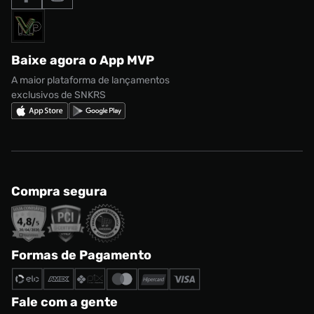
Formas de Pagamento
Termos de uso
adidas Adi2000
Acessórios
Solicite seus dados
Política de privacidade
adidas Campus
Marcas
Regulamento CRM/ CASHBACK
adidas Gazelle
Baixe agora o App MVP
Regulamento Cupom
Nike Shox
A maior plataforma de lançamentos
exclusivos de SNKRS
Compra segura
Formas de Pagamento
Fale com a gente