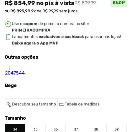
R$ 854,99
no pix
à vista
R$ 899,99
5
%Off
ou
R$
899
,
99
9
x de
R$
99
,
99
sem juros
Use o
cupom
de primeira compra no site:
PRIMEIRACOMPRA
Lançamentos
exclusivos e cashback
para usar nas lojas!
Baixe agora o App MVP
Outras opções
Bege
Descubra seu tamanho
Tabela de medidas
Tamanho
34
35
36
37
38
39