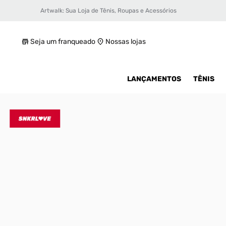
Artwalk: Sua Loja de Tênis, Roupas e Acessórios
Tênis adidas Samba OG Masculino
R$ 399,99
Seja um franqueado
Nossas lojas
LANÇAMENTOS
TÊNIS