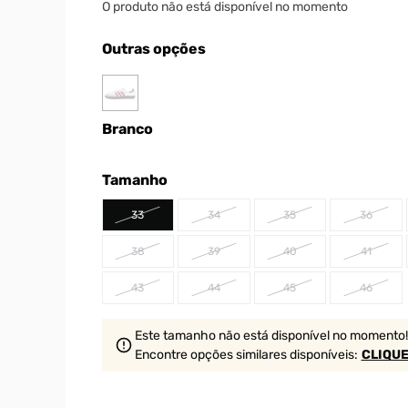
O produto não está disponível no momento
Outras opções
Branco
Tamanho
33
34
35
36
38
39
40
41
43
44
45
46
Este tamanho não está disponível no momento!
Encontre opções similares
disponíveis
:
CLIQUE