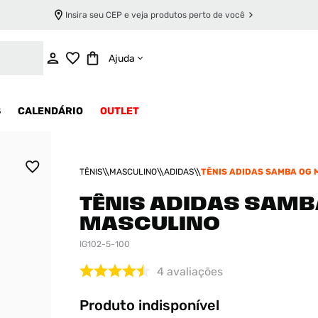
Insira seu CEP e veja produtos perto de você
INDISPONÍVEL
Ajuda
S
CALENDÁRIO
OUTLET
TÊNIS
MASCULINO
ADIDAS
TÊNIS ADIDAS SAMBA OG 
TÊNIS ADIDAS SAMB
MASCULINO
IG102-5-100
4
avaliações
Produto indisponível