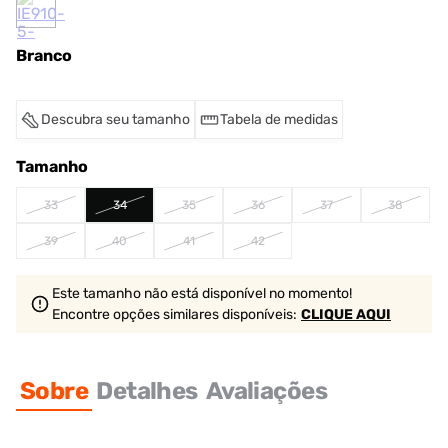
Branco
Descubra seu tamanho
Tabela de medidas
Tamanho
33
34
35
36
37
38
39
40
41
42
Este tamanho não está disponível no momento!
Encontre opções similares
disponíveis
:
CLIQUE AQUI
Sobre
Detalhes
Avaliações