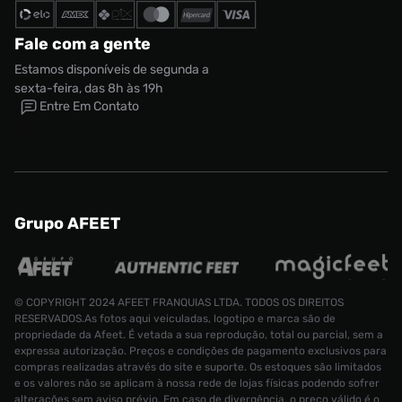
Fale com a gente
Estamos disponíveis de segunda a
sexta-feira, das 8h às 19h
Entre Em Contato
Grupo AFEET
Tênis adidas Sambae Feminino
© COPYRIGHT 2024 AFEET FRANQUIAS LTDA. TODOS OS DIREITOS
R$ 799,99
RESERVADOS.As fotos aqui veiculadas, logotipo e marca são de
R$ 329,99
Tamanho:
34
propriedade da Afeet. É vetada a sua reprodução, total ou parcial, sem a
expressa autorização. Preços e condições de pagamento exclusivos para
CONTINUAR COMPRANDO
compras realizadas através do site e suporte. Os estoques são limitados
INDISPONÍVEL
e os valores não se aplicam à nossa rede de lojas físicas podendo sofrer
alterações sem aviso prévio. Em caso de divergência, o preço válido é o