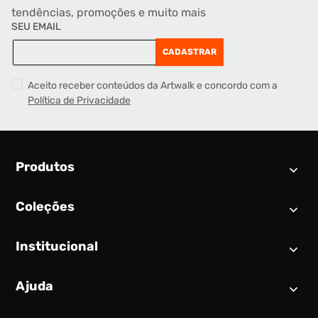
tendências, promoções e muito mais
SEU EMAIL
CADASTRAR
Aceito receber conteúdos da Artwalk e concordo com a
Política de Privacidade
Produtos
Coleções
Calendário SNEAKER
Novidades
Institucional
Air Jordan 1
Tênis
Nike Dunk
Tênis masculino
Ajuda
Quem somos
Nike Air Force 1
Tênis feminino
Trabalhe conosco
New Balance 9060
Produtos Exclusivos