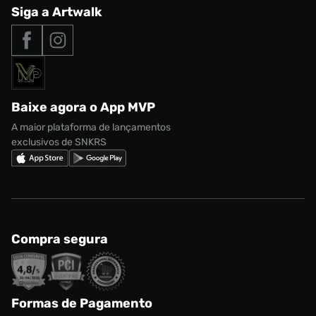
Central de Relacionamento
Siga a Artwalk
Seja um franqueado
adidas Samba
Outlet
Tipos de entrega
Nossas lojas
Nike Air Max
Roupas
Formas de Pagamento
Termos de uso
adidas Adi2000
Acessórios
Solicite seus dados
Política de privacidade
adidas Campus
Marcas
Regulamento CRM/ CASHBACK
adidas Gazelle
Baixe agora o App MVP
Regulamento Cupom
Nike Shox
A maior plataforma de lançamentos
exclusivos de SNKRS
Compra segura
Formas de Pagamento