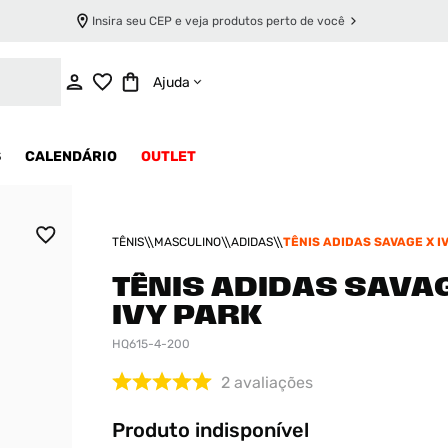
Insira seu CEP e veja produtos perto de você
INDISPONÍVEL
Ajuda
S
CALENDÁRIO
OUTLET
TÊNIS
MASCULINO
ADIDAS
TÊNIS ADIDAS SAVAGE X I
TÊNIS ADIDAS SAVA
IVY PARK
HQ615-4-200
2
avaliações
Produto indisponível