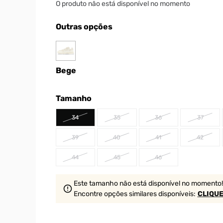
O produto não está disponível no momento
Outras opções
Bege
Tamanho
34
35
36
37
39
40
41
42
44
45
46
Este tamanho não está disponível no momento!
Encontre opções similares
disponíveis
:
CLIQUE