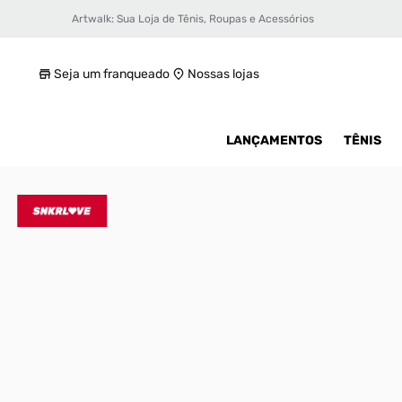
Artwalk: Sua Loja de Tênis, Roupas e Acessórios
Tênis adidas Savage X Ivy Park
R$ 549,99
Seja um franqueado
Nossas lojas
LANÇAMENTOS
TÊNIS