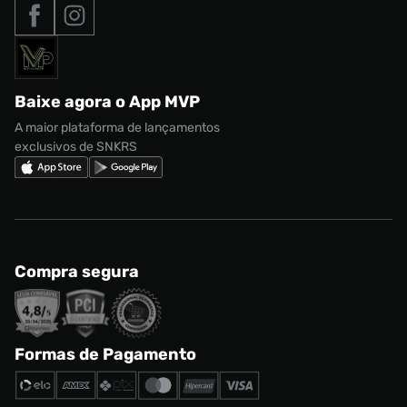
Tipos de entrega
Nossas lojas
Nike Air Max
Roupas
Formas de Pagamento
Termos de uso
adidas Adi2000
Acessórios
Solicite seus dados
Política de privacidade
adidas Campus
Marcas
Regulamento CRM/ CASHBACK
adidas Gazelle
Baixe agora o App MVP
Regulamento Cupom
Nike Shox
A maior plataforma de lançamentos
exclusivos de SNKRS
Compra segura
Formas de Pagamento