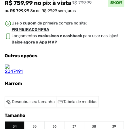
R$ 759,99
no pix
à vista
R$ 799,99
5
%Off
ou
R$
799
,
99
8
x de
R$
99
,
99
sem juros
Use o
cupom
de primeira compra no site:
PRIMEIRACOMPRA
Lançamentos
exclusivos e cashback
para usar nas lojas!
Baixe agora o App MVP
Outras opções
Marrom
Descubra seu tamanho
Tabela de medidas
Tamanho
34
35
36
37
38
39