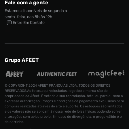
Fale com a gente
Estamos disponíveis de segunda a
sexta-feira, das 8h às 19h
Entre Em Contato
Grupo AFEET
© COPYRIGHT 2024 AFEET FRANQUIAS LTDA. TODOS OS DIREITOS
RESERVADOS.As fotos aqui veiculadas, logotipo e marca são de
Tênis adidas SL 72 OG Feminino
propriedade da Afeet. É vetada a sua reprodução, total ou parcial, sem a
expressa autorização. Preços e condições de pagamento exclusivos para
R$ 799,99
Tamanho:
34
compras realizadas através do site e suporte. Os estoques são limitados
e os valores não se aplicam à nossa rede de lojas físicas podendo sofrer
alterações sem aviso prévio. Em caso de divergência, o preço válido é o
CONTINUAR COMPRANDO
ADICIONAR AO CARRINHO
do carrinho.