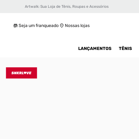
Artwalk: Sua Loja de Tênis, Roupas e Acessórios
Tênis adidas Disney 101 D Superstar 360 In
R$ 400
Seja um franqueado
Nossas lojas
LANÇAMENTOS
TÊNIS