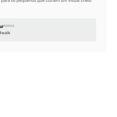
ta para os pequenos que curtem um visual cheio
al
ADIDAS
twalk