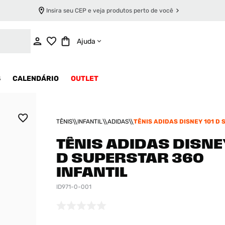
Insira seu CEP e veja produtos perto de você
INDISPONÍVEL
Ajuda
S
CALENDÁRIO
OUTLET
TÊNIS
INFANTIL
ADIDAS
TÊNIS ADIDAS DISNEY 101 D
360 INFANTIL
TÊNIS ADIDAS DISNEY
D SUPERSTAR 360
INFANTIL
ID971-0-001