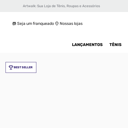
Artwalk: Sua Loja de Tênis, Roupas e Acessórios
Tênis adidas Superstar II Unissex
R$ 599,99
Seja um franqueado
Nossas lojas
LANÇAMENTOS
TÊNIS
BEST SELLER