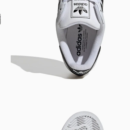
Bem-Vindo à artwalk
Para ter uma melhor experiência de compra, insira seu CEP
e veja a seleção de produtos disponíveis para sua região