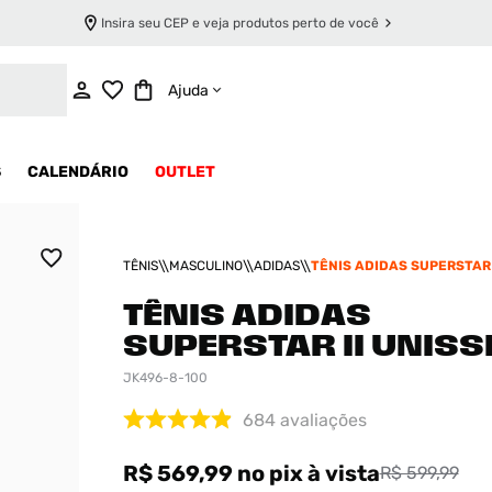
Insira seu CEP e veja produtos perto de você
ADICIONAR AO CARRINHO
Ajuda
S
CALENDÁRIO
OUTLET
TÊNIS
MASCULINO
ADIDAS
TÊNIS ADIDAS SUPERSTAR 
TÊNIS ADIDAS
SUPERSTAR II UNISS
JK496-8-100
684
avaliações
R$ 569,99
no pix
à vista
R$ 599,99