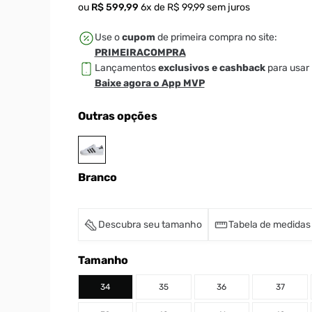
ou
R$
599
,
99
6
x de
R$
99
,
99
sem juros
Use o
cupom
de primeira compra no site:
PRIMEIRACOMPRA
Lançamentos
exclusivos e cashback
para usar 
Baixe agora o App MVP
Outras opções
Branco
Descubra seu tamanho
Tabela de medidas
Tamanho
34
35
36
37