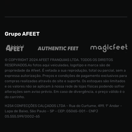
Grupo AFEET
© COPYRIGHT 2024 AFEET FRANQUIAS LTDA. TODOS OS DIREITOS
RESERVADOS.As fotos aqui veiculadas, logotipo e marca são de
propriedade da Afeet. É vetada a sua reprodução, total ou parcial, sem a
expressa autorização. Preços e condições de pagamento exclusivos para
compras realizadas através do site e suporte. Os estoques são limitados
e os valores não se aplicam à nossa rede de lojas físicas podendo sofrer
alterações sem aviso prévio. Em caso de divergência, o preço válido é o
Tênis adidas Superstar Patrick Unissex
do carrinho.
Tamanho:
R$ 799,99
H2S4 CONFECÇÕES CALÇADOS LTDA - Rua do Curtume, 499, 1° Andar -
R$ 399,99
34
Lapa de Baixo, São Paulo - SP - CEP: 05065-001 - CNPJ
05.555.599/0002-65
CONTINUAR COMPRANDO
INDISPONÍVEL