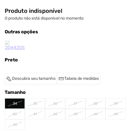
Produto indisponível
O produto não está disponível no momento
Outras opções
Preto
Descubra seu tamanho
Tabela de medidas
Tamanho
34
35
36
37
38
39
40
41
42
43
44
45
46