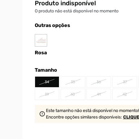
Produto indisponível
O produto não está disponível no momento
Outras opções
Rosa
Tamanho
34
35
36
37
39
40
41
42
Este tamanho não está disponível no momento!
Encontre opções similares
disponíveis
:
CLIQUE