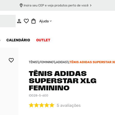
Insira seu CEP e veja produtos perto de você
INDISPONÍVEL
Ajuda
S
CALENDÁRIO
OUTLET
TÊNIS
FEMININO
ADIDAS
TÊNIS ADIDAS SUPERSTAR X
TÊNIS ADIDAS
SUPERSTAR XLG
FEMININO
ID028-5-600
5
avaliações