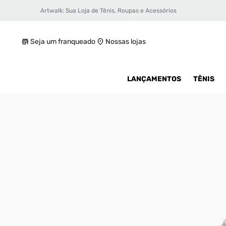
Artwalk: Sua Loja de Tênis, Roupas e Acessórios
Tênis adidas Superstar Xlg Feminino
R$ 239,99
Seja um franqueado
Nossas lojas
LANÇAMENTOS
TÊNIS