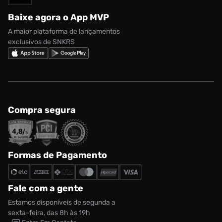
Regulamento CRM/ CASHBACK
adidas Gazelle
Baixe agora o App MVP
Regulamento Cupom
Nike Shox
A maior plataforma de lançamentos
exclusivos de SNKRS
Compra segura
Formas de Pagamento
Fale com a gente
Estamos disponíveis de segunda a
sexta-feira, das 8h às 19h