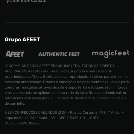
Entre Em Contato
Grupo AFEET
© COPYRIGHT 2024 AFEET FRANQUIAS LTDA. TODOS OS DIREITOS
RESERVADOS.As fotos aqui veiculadas, logotipo e marca são de
propriedade da Afeet. É vetada a sua reprodução, total ou parcial, sem a
expressa autorização. Preços e condições de pagamento exclusivos para
compras realizadas através do site e suporte. Os estoques são limitados
e os valores não se aplicam à nossa rede de lojas físicas podendo sofrer
alterações sem aviso prévio. Em caso de divergência, o preço válido é o
do carrinho.
H2S4 CONFECÇÕES CALÇADOS LTDA - Rua do Curtume, 499, 1° Andar -
Lapa de Baixo, São Paulo - SP - CEP: 05065-001 - CNPJ
Tênis adidas Trae Young 1
R$ 899,99
05.555.599/0002-65
R$ 499,99
Tamanho:
34