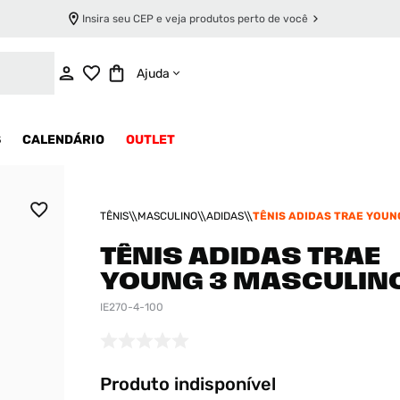
Insira seu CEP e veja produtos perto de você
INDISPONÍVEL
Ajuda
S
CALENDÁRIO
OUTLET
TÊNIS
MASCULINO
ADIDAS
TÊNIS ADIDAS TRAE YOUN
MASCULINO
TÊNIS ADIDAS TRAE
YOUNG 3 MASCULIN
IE270-4-100
Produto indisponível