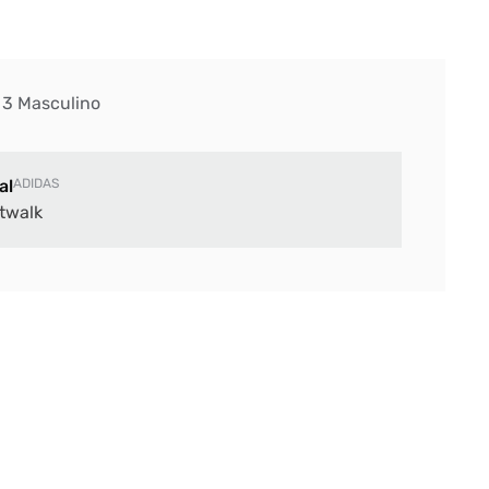
 3 Masculino
al
ADIDAS
twalk