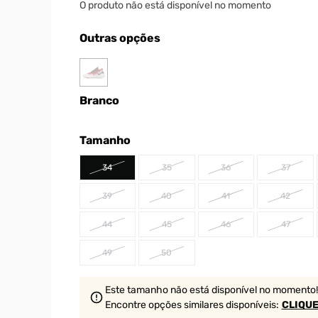
O produto não está disponível no momento
Outras opções
Branco
Tamanho
34
35
36
37
39
40
41
42
44
45
46
47
49
50
Este tamanho não está disponível no momento!
Encontre opções similares
disponíveis
:
CLIQUE