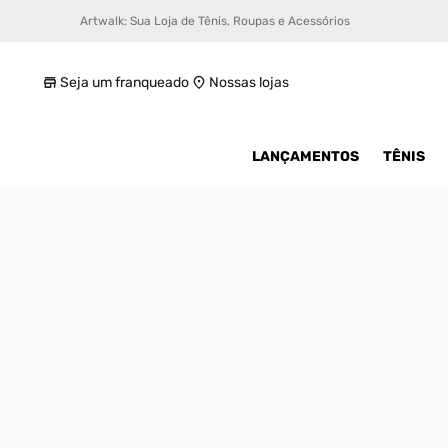
Artwalk: Sua Loja de Tênis, Roupas e Acessórios
Tênis Adidas Trae Young 3 Masculino
R$ 1400
Seja um franqueado
Nossas lojas
LANÇAMENTOS
TÊNIS