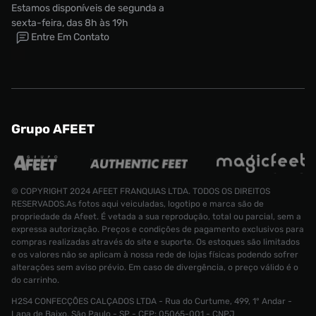
Estamos disponíveis de segunda a
sexta-feira, das 8h às 19h
Entre Em Contato
Grupo AFEET
© COPYRIGHT 2024 AFEET FRANQUIAS LTDA. TODOS OS DIREITOS
RESERVADOS.As fotos aqui veiculadas, logotipo e marca são de
propriedade da Afeet. É vetada a sua reprodução, total ou parcial, sem a
expressa autorização. Preços e condições de pagamento exclusivos para
compras realizadas através do site e suporte. Os estoques são limitados
e os valores não se aplicam à nossa rede de lojas físicas podendo sofrer
alterações sem aviso prévio. Em caso de divergência, o preço válido é o
do carrinho.
H2S4 CONFECÇÕES CALÇADOS LTDA - Rua do Curtume, 499, 1° Andar -
Tênis adidas Trx Vintage Masculino
Lapa de Baixo, São Paulo - SP - CEP: 05065-001 - CNPJ