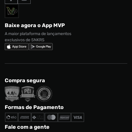
Formas de Pagamento
Termos de uso
adidas Adi2000
Acessórios
Solicite seus dados
Política de privacidade
adidas Campus
Marcas
Regulamento CRM/ CASHBACK
adidas Gazelle
Baixe agora o App MVP
Regulamento Cupom
Nike Shox
A maior plataforma de lançamentos
exclusivos de SNKRS
Compra segura
Formas de Pagamento
Fale com a gente