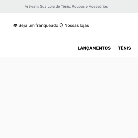
Artwalk: Sua Loja de Tênis, Roupas e Acessórios
Tênis Air Jordan 1 Low Masculino
R$ 1100
Seja um franqueado
Nossas lojas
LANÇAMENTOS
TÊNIS