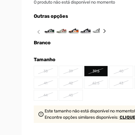
O produto não está disponível no momento
Outras opções
Branco
Tamanho
38
39
39.5
40
41
42
42.5
43
44
45
Este tamanho não está disponível no momento!
Encontre opções similares
disponíveis
:
CLIQUE