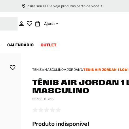
Insira seu CEP e veja produtos perto de você
INDISPONÍVEL
Ajuda
S
CALENDÁRIO
OUTLET
TÊNIS
MASCULINO
JORDAN
TÊNIS AIR JORDAN 1 LOW
TÊNIS AIR JORDAN 1
MASCULINO
55355-8-615
Produto indisponível