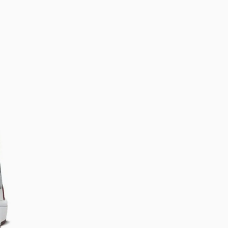
Bem-Vindo à artwalk
Para ter uma melhor experiência de compra, insira seu CEP
e veja a seleção de produtos disponíveis para sua região