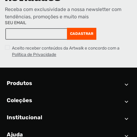
Receba com exclusividade a nossa newsletter com
tendências, promoções e muito mais
SEU EMAIL
CADASTRAR
Aceito receber conteúdos da Artwalk e concordo com a
Política de Privacidade
Produtos
Coleções
Calendário SNEAKER
Novidades
Institucional
Air Jordan 1
Tênis
Nike Dunk
Tênis masculino
Ajuda
Quem somos
Nike Air Force 1
Tênis feminino