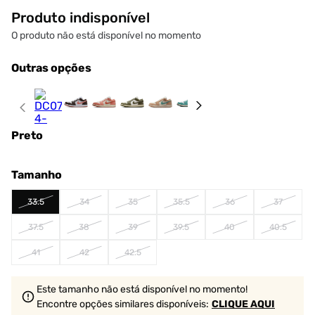
Produto indisponível
O produto não está disponível no momento
Outras opções
Preto
Tamanho
33.5
34
35
35.5
36
37
37.5
38
39
39.5
40
40.5
41
42
42.5
Este tamanho não está disponível no momento!
Encontre opções similares
disponíveis
:
CLIQUE AQUI