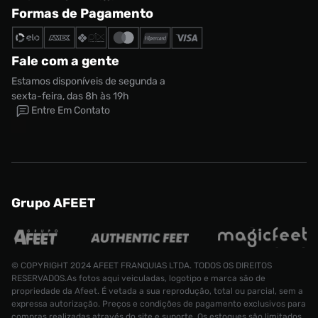
Formas de Pagamento
Fale com a gente
Estamos disponíveis de segunda a
sexta-feira, das 8h às 19h
Entre Em Contato
Grupo AFEET
© COPYRIGHT 2024 AFEET FRANQUIAS LTDA. TODOS OS DIREITOS
RESERVADOS.As fotos aqui veiculadas, logotipo e marca são de
propriedade da Afeet. É vetada a sua reprodução, total ou parcial, sem a
expressa autorização. Preços e condições de pagamento exclusivos para
compras realizadas através do site e suporte. Os estoques são limitados