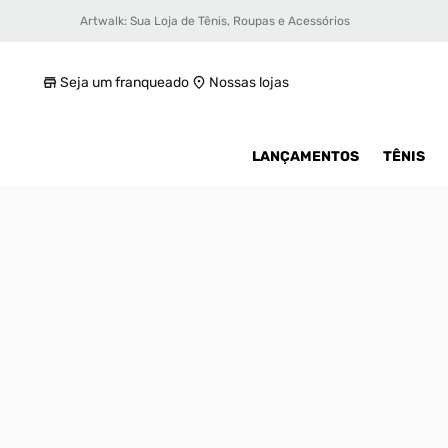
Artwalk: Sua Loja de Tênis, Roupas e Acessórios
Tênis Air Jordan 1 Low Feminino
R$ 1099,99
Seja um franqueado
Nossas lojas
LANÇAMENTOS
TÊNIS