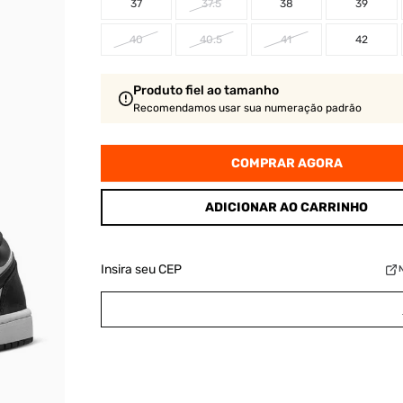
37
37.5
38
39
40
40.5
41
42
Produto fiel ao tamanho
Recomendamos usar sua numeração padrão
COMPRAR AGORA
ADICIONAR AO CARRINHO
Insira seu CEP