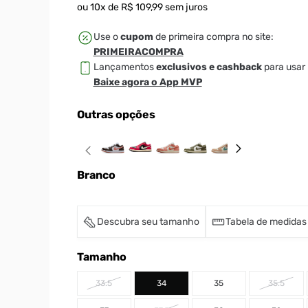
ou
10
x de
R$
109
,
99
sem juros
Use o
cupom
de primeira compra no site:
PRIMEIRACOMPRA
Lançamentos
exclusivos e cashback
para usar 
Baixe agora o App MVP
Outras opções
Branco
Descubra seu tamanho
Tabela de medidas
Tamanho
33.5
34
35
35.5