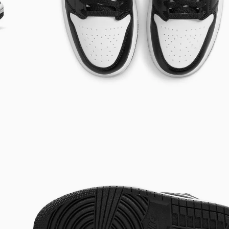
Bem-Vindo à artwalk
Para ter uma melhor experiência de compra, insira seu CEP
e veja a seleção de produtos disponíveis para sua região