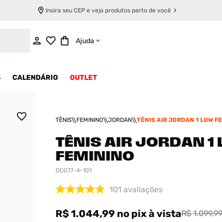
Insira seu CEP e veja produtos perto de você
ADICIONAR AO CARRINHO
Ajuda
S
CALENDÁRIO
OUTLET
TÊNIS
FEMININO
JORDAN
TÊNIS AIR JORDAN 1 LOW F
TÊNIS AIR JORDAN 1
FEMININO
DC077-4-101
101
avaliações
R$ 1.044,99
no pix
à vista
R$ 1.099,9