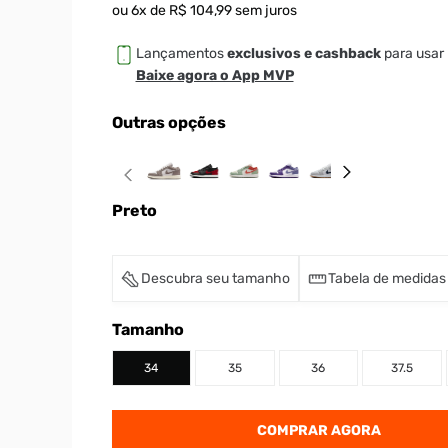
ou
6
x de
R$
104
,
99
sem juros
Lançamentos
exclusivos e cashback
para usar 
Baixe agora o App MVP
Outras opções
Preto
Descubra seu tamanho
Tabela de medidas
Tamanho
34
35
36
37.5
COMPRAR AGORA