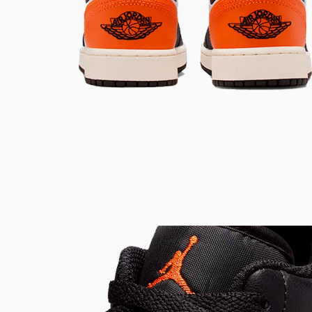
Bem-Vindo à artwalk
Para ter uma melhor experiência de compra, insira seu CEP
e veja a seleção de produtos disponíveis para sua região