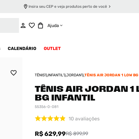
Insira seu CEP e veja produtos perto de você
ADICIONAR AO CARRINHO
Ajuda
S
CALENDÁRIO
OUTLET
TÊNIS
INFANTIL
JORDAN
TÊNIS AIR JORDAN 1 LOW BG
TÊNIS AIR JORDAN 1
BG INFANTIL
55356-0-081
10
avaliações
R$ 629,99
R$ 899,99