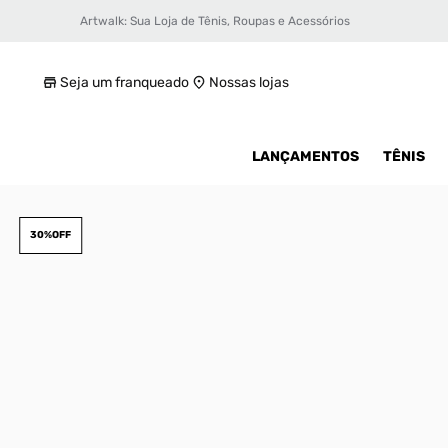
Artwalk: Sua Loja de Tênis, Roupas e Acessórios
Tênis Air Jordan 1 Low Bg Infantil
R$ 629,99
Seja um franqueado
Nossas lojas
LANÇAMENTOS
TÊNIS
30%
OFF