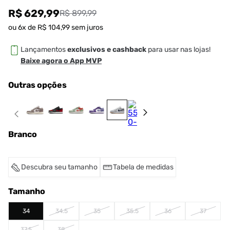
R$ 629,99
R$ 899,99
ou
6
x de
R$
104
,
99
sem juros
Lançamentos
exclusivos e cashback
para usar nas lojas!
Baixe agora o App MVP
Outras opções
Branco
Descubra seu tamanho
Tabela de medidas
Tamanho
34
34.5
35
35.5
36
37
37.5
38