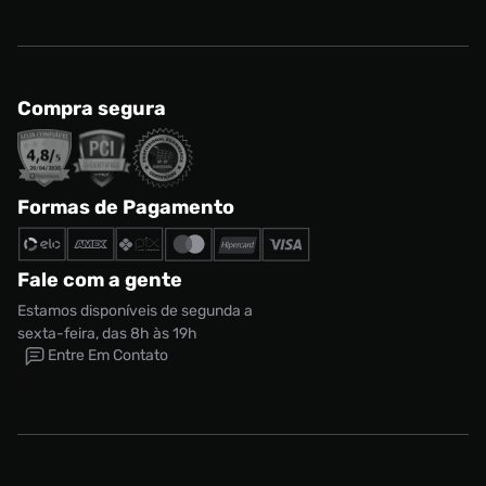
Compra segura
Formas de Pagamento
Fale com a gente
Estamos disponíveis de segunda a
sexta-feira, das 8h às 19h
Entre Em Contato
Tênis Air Jordan 1 Low Bg Infantil
R$ 899,99
R$ 629,99
Tamanho:
34
CONTINUAR COMPRANDO
ADICIONAR AO CARRINHO