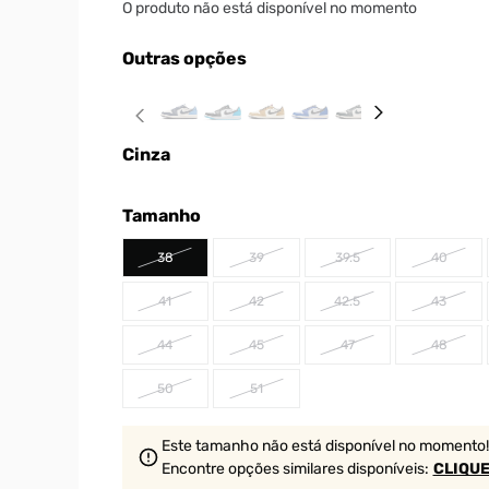
O produto não está disponível no momento
Outras opções
Cinza
Tamanho
38
39
39.5
40
41
42
42.5
43
44
45
47
48
50
51
Este tamanho não está disponível no momento!
Encontre opções similares
disponíveis
:
CLIQUE