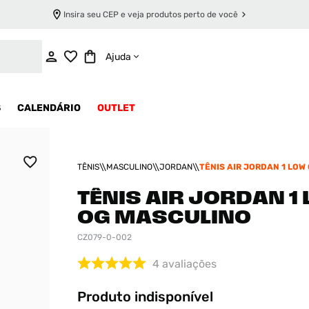
Insira seu CEP e veja produtos perto de você
INDISPONÍVEL
Ajuda
S
CALENDÁRIO
OUTLET
TÊNIS
MASCULINO
JORDAN
TÊNIS AIR JORDAN 1 LOW
MASCULINO
TÊNIS AIR JORDAN 1
OG MASCULINO
CZ079-0-002
4
avaliações
Produto indisponível