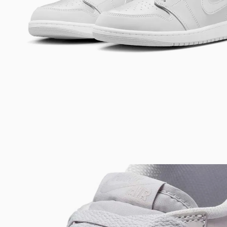
Bem-Vindo à artwalk
Para ter uma melhor experiência de compra, insira seu CEP
e veja a seleção de produtos disponíveis para sua região