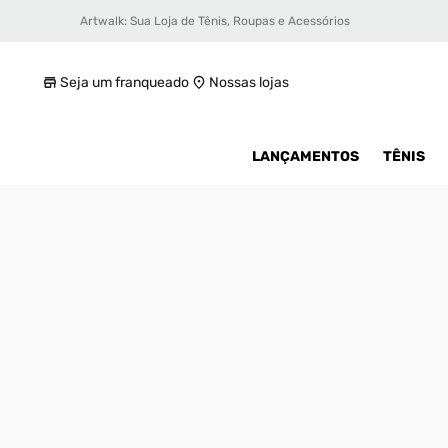
Artwalk: Sua Loja de Tênis, Roupas e Acessórios
Tênis Air Jordan 1 Low Se Masculino
R$ 699,99
Seja um franqueado
Nossas lojas
LANÇAMENTOS
TÊNIS