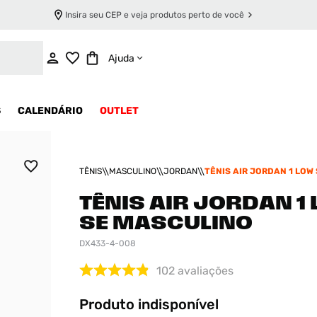
Insira seu CEP e veja produtos perto de você
INDISPONÍVEL
Ajuda
S
CALENDÁRIO
OUTLET
TÊNIS
MASCULINO
JORDAN
TÊNIS AIR JORDAN 1 LOW 
MASCULINO
TÊNIS AIR JORDAN 1
SE MASCULINO
DX433-4-008
102
avaliações
Produto indisponível