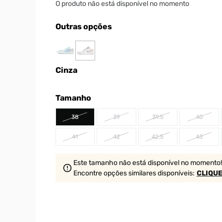
O produto não está disponível no momento
Outras opções
Cinza
Tamanho
38
39
39.5
40
41
42
42.5
43
Este tamanho não está disponível no momento!
Encontre opções similares
disponíveis
:
CLIQUE