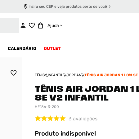
Insira seu CEP e veja produtos perto de você
INDISPONÍVEL
Ajuda
S
CALENDÁRIO
OUTLET
TÊNIS
INFANTIL
JORDAN
TÊNIS AIR JORDAN 1 LOW SE
TÊNIS AIR JORDAN 1
SE V2 INFANTIL
HF186-3-200
3
avaliações
Produto indisponível