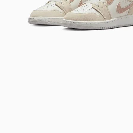
Bem-Vindo à artwalk
Para ter uma melhor experiência de compra, insira seu CEP
e veja a seleção de produtos disponíveis para sua região