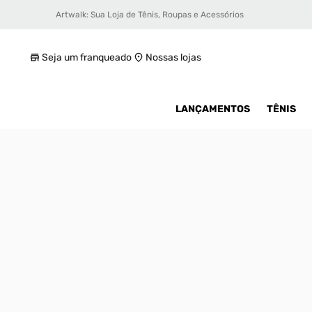
Artwalk: Sua Loja de Tênis, Roupas e Acessórios
Tênis Air Jordan 1 Low Se V2 Infantil
R$ 499,99
Seja um franqueado
Nossas lojas
LANÇAMENTOS
TÊNIS