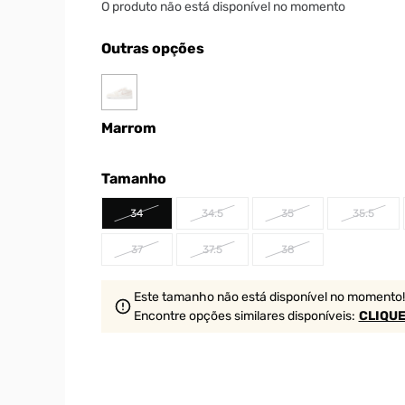
O produto não está disponível no momento
Outras opções
Marrom
Tamanho
34
34.5
35
35.5
37
37.5
38
Este tamanho não está disponível no momento!
Encontre opções similares
disponíveis
:
CLIQUE