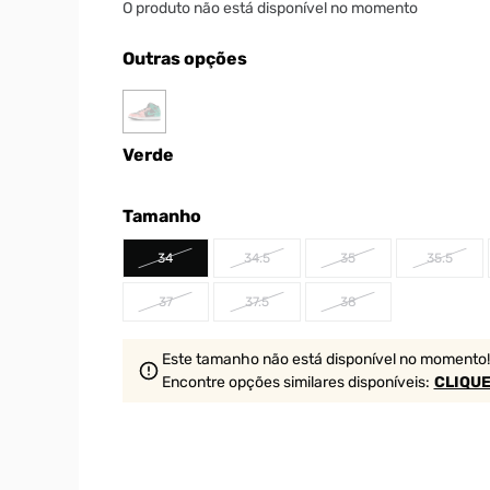
O produto não está disponível no momento
Outras opções
Verde
Tamanho
34
34.5
35
35.5
37
37.5
38
Este tamanho não está disponível no momento!
Encontre opções similares
disponíveis
:
CLIQUE