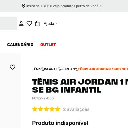
Insira seu CEP e veja produtos perto de você
INDISPONÍVEL
Ajuda
S
CALENDÁRIO
OUTLET
TÊNIS
INFANTIL
JORDAN
TÊNIS AIR JORDAN 1 MID SE 
TÊNIS AIR JORDAN 1
SE BG INFANTIL
FQ129-2-003
2
avaliações
Produto indisponível