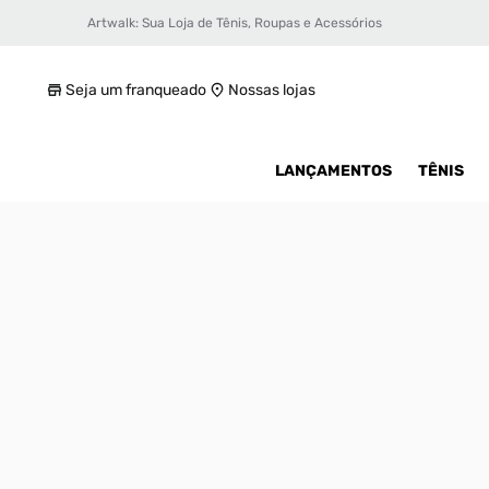
Artwalk: Sua Loja de Tênis, Roupas e Acessórios
Tênis Air Jordan 1 Mid SE BG Infantil
R$ 479,99
Seja um franqueado
Nossas lojas
LANÇAMENTOS
TÊNIS