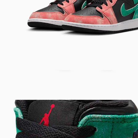
Bem-Vindo à artwalk
Para ter uma melhor experiência de compra, insira seu CEP
e veja a seleção de produtos disponíveis para sua região