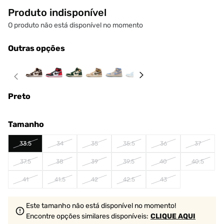
Produto indisponível
O produto não está disponível no momento
Outras opções
Preto
Tamanho
33.5
34
35
35.5
36
37
37.5
38
39
39.5
40
40.5
41
41.5
42
42.5
43
Este tamanho não está disponível no momento!
Encontre opções similares
disponíveis
:
CLIQUE AQUI