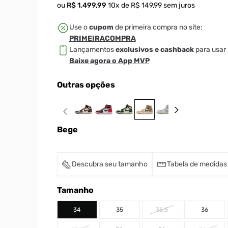
ou
R$
1
.
499
,
99
10
x de
R$
149
,
99
sem juros
Use o
cupom
de primeira compra no site:
PRIMEIRACOMPRA
Lançamentos
exclusivos e cashback
para usar 
Baixe agora o App MVP
Outras opções
Bege
Descubra seu tamanho
Tabela de medidas
Tamanho
34
35
35.5
36