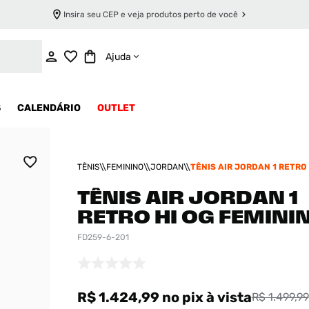
Insira seu CEP e veja produtos perto de você
ADICIONAR AO CARRINHO
Ajuda
S
CALENDÁRIO
OUTLET
TÊNIS
FEMININO
JORDAN
TÊNIS AIR JORDAN 1 RETRO 
FEMININO
TÊNIS AIR JORDAN 1
RETRO HI OG FEMINI
FD259-6-201
R$ 1.424,99
no pix
à vista
R$ 1.499,99