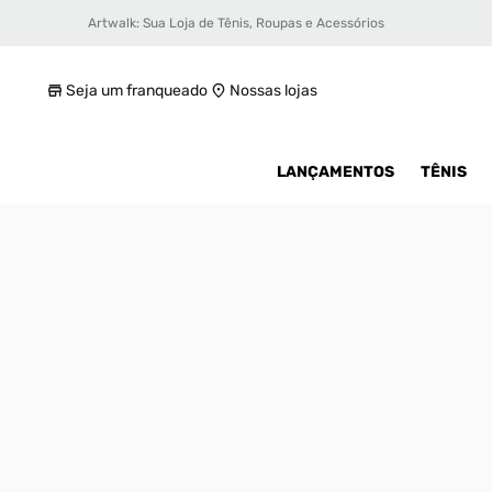
Artwalk: Sua Loja de Tênis, Roupas e Acessórios
Tênis Air Jordan 1 Retro Hi Og Feminino
R$ 1499,99
Seja um franqueado
Nossas lojas
LANÇAMENTOS
TÊNIS