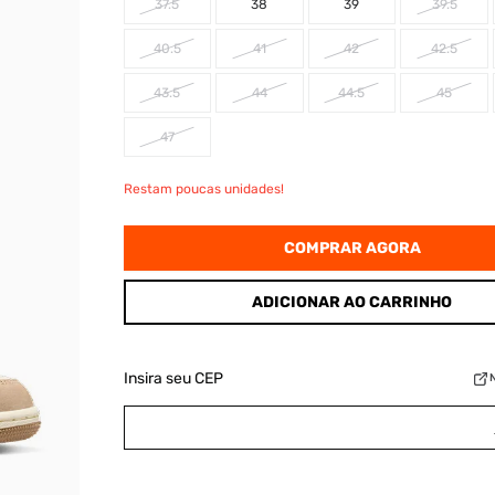
37.5
38
39
39.5
40.5
41
42
42.5
43.5
44
44.5
45
47
Restam poucas unidades!
COMPRAR AGORA
ADICIONAR AO CARRINHO
Insira seu CEP