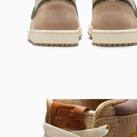
Bem-Vindo à artwalk
Para ter uma melhor experiência de compra, insira seu CEP
e veja a seleção de produtos disponíveis para sua região