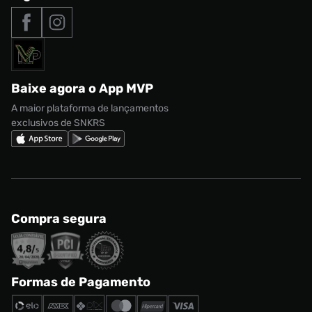
Tipos de entrega
Nossas lojas
Nike Air Max
Roupas
Formas de Pagamento
Termos de uso
adidas Adi2000
Acessórios
Solicite seus dados
Política de privacidade
adidas Campus
Marcas
Regulamento CRM/ CASHBACK
adidas Gazelle
Baixe agora o App MVP
Regulamento Cupom
Nike Shox
A maior plataforma de lançamentos
exclusivos de SNKRS
Compra segura
Formas de Pagamento