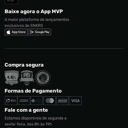
Regulamento CRM/ CASHBACK
adidas Gazelle
Baixe agora o App MVP
Regulamento Cupom
Nike Shox
A maior plataforma de lançamentos
exclusivos de SNKRS
Compra segura
Formas de Pagamento
Fale com a gente
Estamos disponíveis de segunda a
sexta-feira, das 8h às 19h