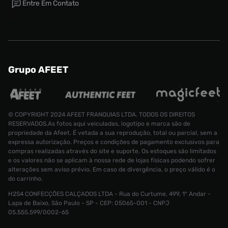
Entre Em Contato
Grupo AFEET
© COPYRIGHT 2024 AFEET FRANQUIAS LTDA. TODOS OS DIREITOS
RESERVADOS.As fotos aqui veiculadas, logotipo e marca são de
propriedade da Afeet. É vetada a sua reprodução, total ou parcial, sem a
expressa autorização. Preços e condições de pagamento exclusivos para
compras realizadas através do site e suporte. Os estoques são limitados
e os valores não se aplicam à nossa rede de lojas físicas podendo sofrer
alterações sem aviso prévio. Em caso de divergência, o preço válido é o
do carrinho.
H2S4 CONFECÇÕES CALÇADOS LTDA - Rua do Curtume, 499, 1° Andar -
Tênis Air Jordan 1 Retro High OG GS Infantil
Lapa de Baixo, São Paulo - SP - CEP: 05065-001 - CNPJ
Tamanho:
R$ 1299,99
05.555.599/0002-65
R$ 619,99
37