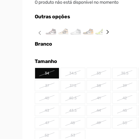
O produto não está disponível no momento
Outras opções
Branco
Tamanho
34
34.5
35
35.5
37
37.5
38
39
40
40.5
41
42
43
43.5
44
45
47
48
49
50
52
53