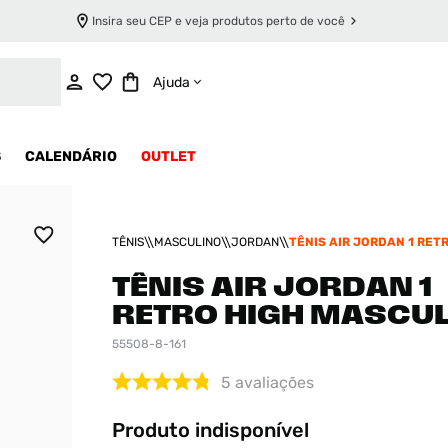
Insira seu CEP e veja produtos perto de você
INDISPONÍVEL
Ajuda
S
CALENDÁRIO
OUTLET
TÊNIS
MASCULINO
JORDAN
TÊNIS AIR JORDAN 1 RET
MASCULINO
TÊNIS AIR JORDAN 1
RETRO HIGH MASCU
55508-8-161
5
avaliações
Produto indisponível