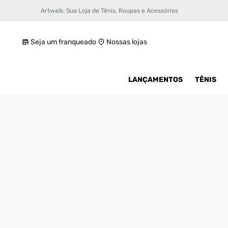
Artwalk: Sua Loja de Tênis, Roupas e Acessórios
Tênis Air Jordan 1 Retro High Masculino
R$ 749,99
Seja um franqueado
Nossas lojas
LANÇAMENTOS
TÊNIS