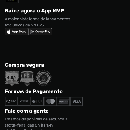
Regulamento CRM/ CASHBACK
adidas Gazelle
Baixe agora o App MVP
Regulamento Cupom
Nike Shox
A maior plataforma de lançamentos
exclusivos de SNKRS
Compra segura
Formas de Pagamento
Fale com a gente
Estamos disponíveis de segunda a
sexta-feira, das 8h às 19h