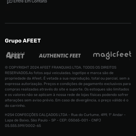
Entre Em Contato
Grupo AFEET
© COPYRIGHT 2024 AFEET FRANQUIAS LTDA. TODOS OS DIREITOS
RESERVADOS.As fotos aqui veiculadas, logotipo e marca são de
propriedade da Afeet. É vetada a sua reprodução, total ou parcial, sem a
expressa autorização. Preços e condições de pagamento exclusivos para
compras realizadas através do site e suporte. Os estoques são limitados
e os valores não se aplicam à nossa rede de lojas físicas podendo sofrer
alterações sem aviso prévio. Em caso de divergência, o preço válido é o
do carrinho.
H2S4 CONFECÇÕES CALÇADOS LTDA - Rua do Curtume, 499, 1° Andar -
Tênis Air Jordan 1 Retro High Masculino
Lapa de Baixo, São Paulo - SP - CEP: 05065-001 - CNPJ
Tamanho:
05.555.599/0002-65
R$ 1199,99
37