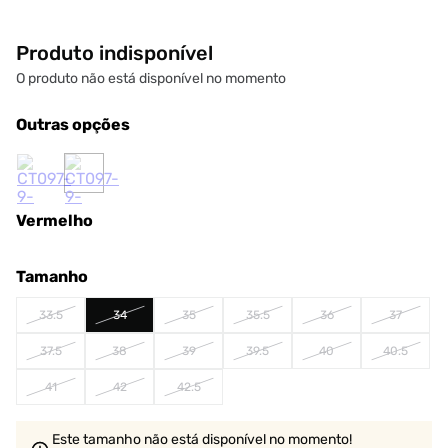
Produto indisponível
O produto não está disponível no momento
Outras opções
Vermelho
Tamanho
33.5
34
35
35.5
36
37
37.5
38
39
39.5
40
40.5
41
42
42.5
Este tamanho não está disponível no momento!