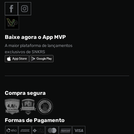
Tipos de entrega
Nossas lojas
Nike Air Max
Roupas
Formas de Pagamento
Termos de uso
adidas Adi2000
Acessórios
Solicite seus dados
Política de privacidade
adidas Campus
Marcas
Regulamento CRM/ CASHBACK
adidas Gazelle
Baixe agora o App MVP
Regulamento Cupom
Nike Shox
A maior plataforma de lançamentos
exclusivos de SNKRS
Compra segura
Formas de Pagamento