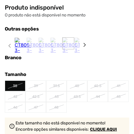
Produto indisponível
O produto não está disponível no momento
Outras opções
Branco
Tamanho
38
39
39.5
40
40.5
41
42
42.5
43
43.5
44
45
46
47
48
Este tamanho não está disponível no momento!
Encontre opções similares
disponíveis
:
CLIQUE AQUI