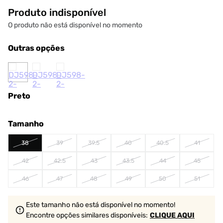
Produto indisponível
O produto não está disponível no momento
Outras opções
Preto
Tamanho
38
39
39.5
40
40.5
41
42
42.5
43
43.5
44
45
46
47
48
49
50
51
Este tamanho não está disponível no momento!
Encontre opções similares
disponíveis
:
CLIQUE AQUI