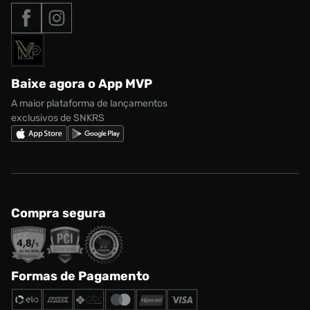
Tipos de entrega
Nossas lojas
Nike Air Max
Roupas
Formas de Pagamento
Termos de uso
adidas Adi2000
Acessórios
Solicite seus dados
Política de privacidade
adidas Campus
Marcas
Regulamento CRM/ CASHBACK
adidas Gazelle
Baixe agora o App MVP
Regulamento Cupom
Nike Shox
A maior plataforma de lançamentos
exclusivos de SNKRS
Compra segura
Formas de Pagamento