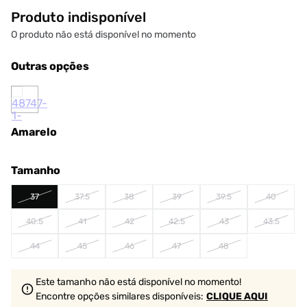
Produto indisponível
O produto não está disponível no momento
Outras opções
Amarelo
Tamanho
37
37.5
38
39
39.5
40
40.5
41
42
42.5
43
43.5
44
45
46
47
48
Este tamanho não está disponível no momento!
Encontre opções similares
disponíveis
:
CLIQUE AQUI