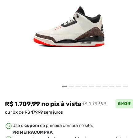
R$ 1.709,99
no pix
à vista
R$ 1.799,99
5
%Off
ou
10
x de
R$
179
,
99
sem juros
Use o
cupom
de primeira compra no site:
PRIMEIRACOMPRA