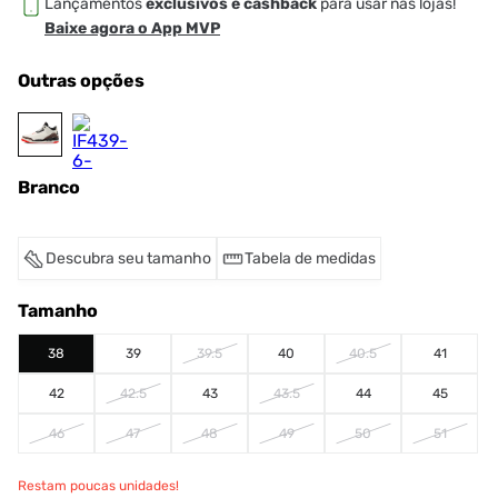
Lançamentos
exclusivos e cashback
para usar nas lojas!
Baixe agora o App MVP
Outras opções
Branco
Descubra seu tamanho
Tabela de medidas
Tamanho
38
39
39.5
40
40.5
41
42
42.5
43
43.5
44
45
46
47
48
49
50
51
Restam poucas unidades!