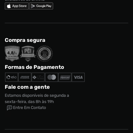
Compra segura
Formas de Pagamento
Fale com a gente
Estamos disponíveis de segunda a
Tênis Air Jordan 3 Retro OG Masculino
sexta-feira, das 8h às 19h
R$ 1799,99
Entre Em Contato
Tamanho:
38
CONTINUAR COMPRANDO
ADICIONAR AO CARRINHO