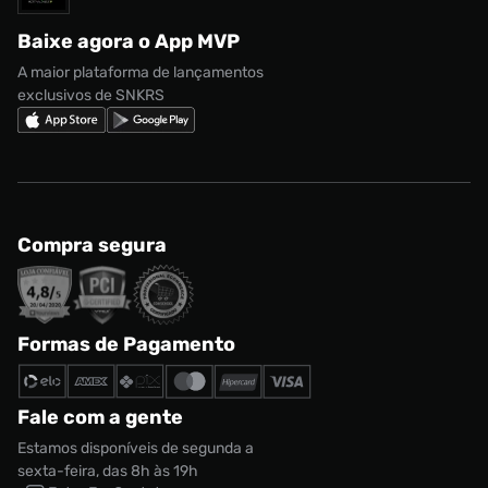
Regulamento CRM/ CASHBACK
adidas Gazelle
Baixe agora o App MVP
Regulamento Cupom
Nike Shox
A maior plataforma de lançamentos
exclusivos de SNKRS
Compra segura
Formas de Pagamento
Fale com a gente
Estamos disponíveis de segunda a
sexta-feira, das 8h às 19h