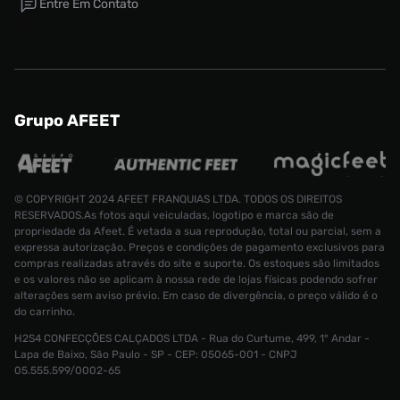
Entre Em Contato
Grupo AFEET
© COPYRIGHT 2024 AFEET FRANQUIAS LTDA. TODOS OS DIREITOS
RESERVADOS.As fotos aqui veiculadas, logotipo e marca são de
propriedade da Afeet. É vetada a sua reprodução, total ou parcial, sem a
expressa autorização. Preços e condições de pagamento exclusivos para
compras realizadas através do site e suporte. Os estoques são limitados
e os valores não se aplicam à nossa rede de lojas físicas podendo sofrer
alterações sem aviso prévio. Em caso de divergência, o preço válido é o
do carrinho.
H2S4 CONFECÇÕES CALÇADOS LTDA - Rua do Curtume, 499, 1° Andar -
Tênis Air Jordan 4 Retro Feminino
Lapa de Baixo, São Paulo - SP - CEP: 05065-001 - CNPJ
Tamanho:
05.555.599/0002-65
R$ 1299,99
34