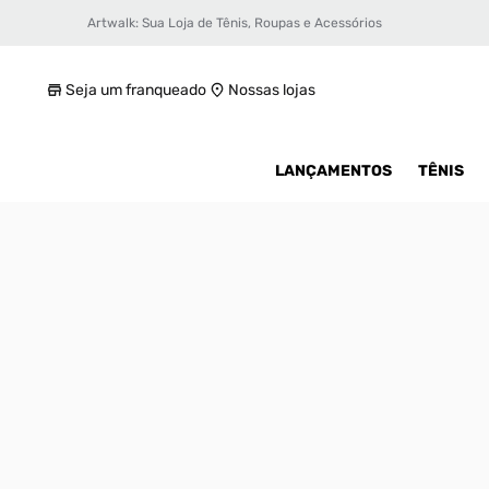
Artwalk: Sua Loja de Tênis, Roupas e Acessórios
Tênis Air Jordan 5 Retro Low Feminino
R$ 999,99
Seja um franqueado
Nossas lojas
LANÇAMENTOS
TÊNIS