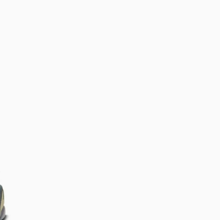
Bem-Vindo à artwalk
Para ter uma melhor experiência de compra, insira seu CEP
e veja a seleção de produtos disponíveis para sua região