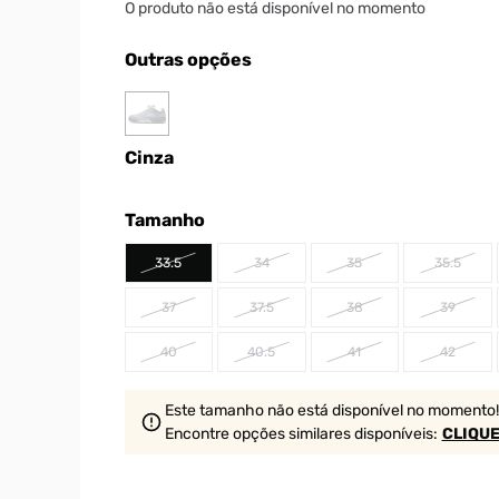
O produto não está disponível no momento
Outras opções
Cinza
Tamanho
33.5
34
35
35.5
37
37.5
38
39
40
40.5
41
42
Este tamanho não está disponível no momento!
Encontre opções similares
disponíveis
:
CLIQUE