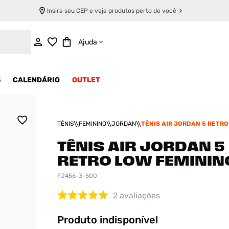
Insira seu CEP e veja produtos perto de você
INDISPONÍVEL
Ajuda
S
CALENDÁRIO
OUTLET
TÊNIS
FEMININO
JORDAN
TÊNIS AIR JORDAN 5 RETRO
FEMININO
TÊNIS AIR JORDAN 5
RETRO LOW FEMININ
FJ456-3-500
2
avaliações
Produto indisponível